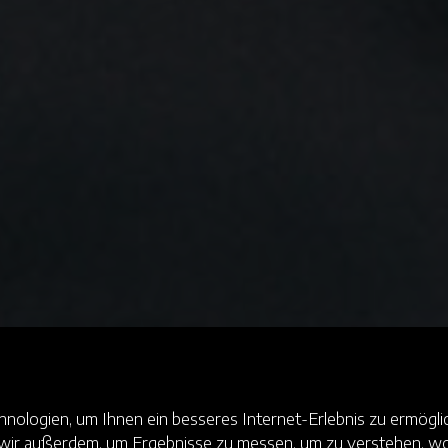
ologien, um Ihnen ein besseres Internet-Erlebnis zu ermöglic
n wir außerdem, um Ergebnisse zu messen, um zu verstehen,