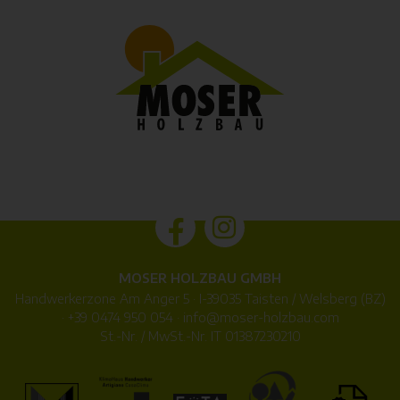
MOSER HOLZBAU GMBH
Handwerkerzone Am Anger 5 · I-39035 Taisten / Welsberg (BZ)
·
+39 0474 950 054
·
info@
moser-holzbau.com
St.-Nr. / MwSt.-Nr. IT 01387230210