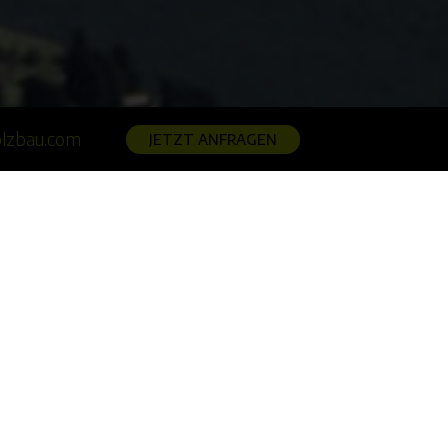
lzbau.com
JETZT ANFRAGEN
Moser
0 Jahren