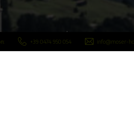
n:
+39 0474 950 054
info@moser-ho
ÜBER UNS
Dream-Team von 
 lebt seit über 5