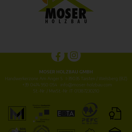
MOSER HOLZBAU GMBH
Handwerkerzone Am Anger 5 · I-39035 Taisten / Welsberg (BZ)
·
+39 0474 950 054
·
info@
moser-holzbau.com
St.-Nr. / MwSt.-Nr. IT 01387230210