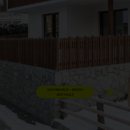
WOHNHAUS – RASEN
3
4
5
GREENHOUSE – 
ANTHOLZ