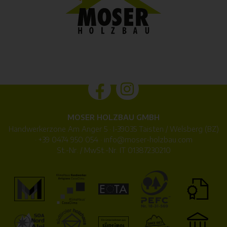
MOSER HOLZBAU GMBH
Handwerkerzone Am Anger 5 · I-39035 Taisten / Welsberg (BZ)
·
+39 0474 950 054
·
info@
moser-holzbau.com
St.-Nr. / MwSt.-Nr. IT 01387230210